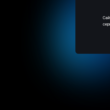
Сай
сер